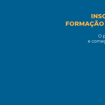
INS
FORMAÇÃO 
O 
e começ