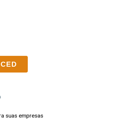
NCED
D
ara suas empresas