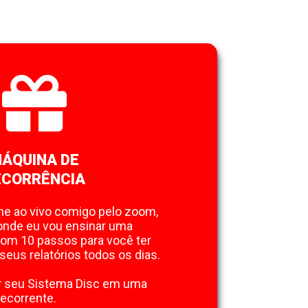
ÁQUINA DE
ECORRÊNCIA
ne ao vivo comigo pelo zoom,
 onde eu vou ensinar uma
com 10 passos para você ter
eus relatórios todos os dias.
r seu Sistema Disc em uma
ecorrente.