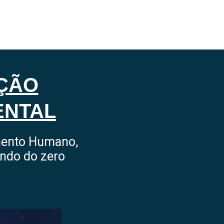
AÇÃO
ENTAL
imento Humano,
ando do zero