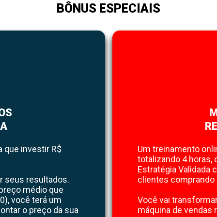
BÔNUS ESPECIAIS
OS
M
MA
R
 que investir R$
Um treinamento onli
totalizando 4 horas,
Estratégia Validada 
r seus resultados.
clientes comprando s
 preço médio que
), você terá um
Você vai transforma
ontar o preço da sua
máquina de vendas r