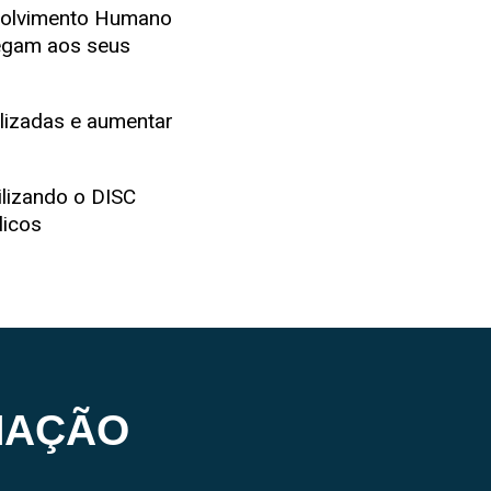
nvolvimento Humano
regam aos seus
lizadas e aumentar
ilizando o DISC
licos
MAÇÃO