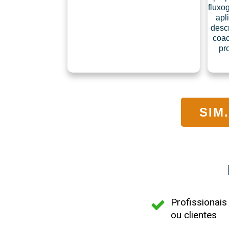
fluxo
apl
desc
coac
pr
SIM
Profissionai
ou clientes