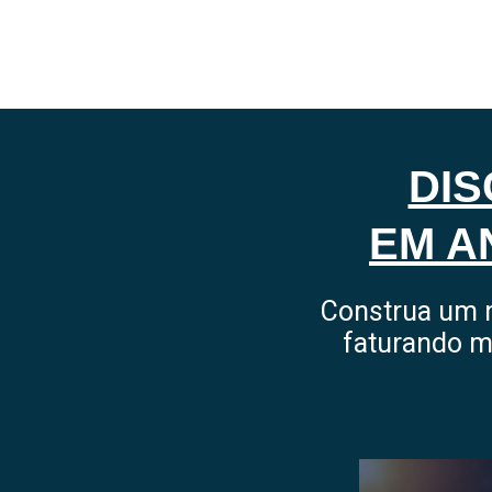
DIS
EM A
Construa um n
faturando m