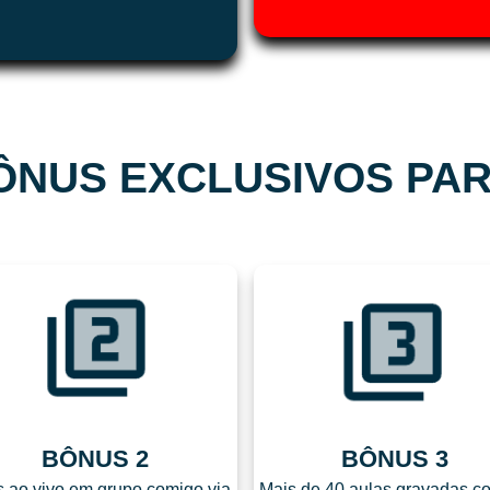
ÔNUS EXCLUSIVOS PA
BÔNUS 2
BÔNUS 3
s ao vivo em grupo comigo via
Mais de 40 aulas gravadas c