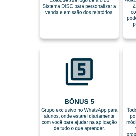
Coloque sua logo dentro do
Z
Sistema DISC para personalizar a
co
venda e emissão dos relatórios.
pode
p
BÔNUS 5
Grupo exclusivo no WhatsApp para
Todo
alunos, onde estarei diariamente
po
com você para ajudar na aplicação
módu
de tudo o que aprender.
prop