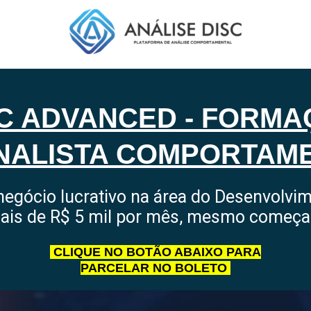
C ADVANCED - FORM
NALISTA COMPORTAM
egócio lucrativo na área do Desenvolv
ais de R$ 5 mil por mês, mesmo começ
CLIQUE NO BOTÃO ABAIXO
PARA
PARCELAR NO BOLETO